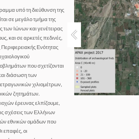
γραμμα υπό τη διεύθυνση της
ται σε μεγάλο τμήμα της
 των Ιώνων και γενέτειρας
υς, και σε αρκετές πεδινές,
ς Περιφερειακής Ενότητας
ρχαιολογικού
οβλημάτων που σχετίζονται
και διάσωση των
τετραγωνικών χιλιομέτρων,
ορικών ζητημάτων.
ιοχών έρευνας ελπίζουμε,
τις σχέσεις των Ελλήνων
κών εθνικών ομάδων που
 επαφές, οι