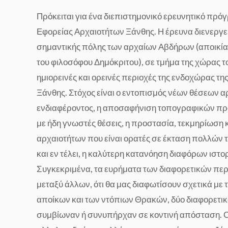
Πρόκειται για ένα διεπιστημονικό ερευνητικό πρό
Εφορείας Αρχαιοτήτων Ξάνθης. Η έρευνα διενεργεί
σημαντικής πόλης των αρχαίων Αβδήρων (αποικίας
του φιλοσόφου Δημόκριτου), σε τμήμα της χώρας το
ημιορεινές και ορεινές περιοχές της ενδοχώρας τη
Ξάνθης. Στόχος είναι ο εντοπισμός νέων θέσεων α
ενδιαφέροντος, η αποσαφήνιση τοπογραφικών πρ
με ήδη γνωστές θέσεις, η προστασία, τεκμηρίωση 
αρχαιοτήτων που είναι ορατές σε έκταση πολλών 
και εν τέλει, η καλύτερη κατανόηση διαφόρων ιστ
Συγκεκριμένα, τα ευρήματα των διαφορετικών περ
μεταξύ άλλων, ότι θα μας διαφωτίσουν σχετικά με 
αποίκων και των ντόπιων Θρακών, δύο διαφορετι
συμβίωναν ή συνυπήρχαν σε κοντινή απόσταση. Οι