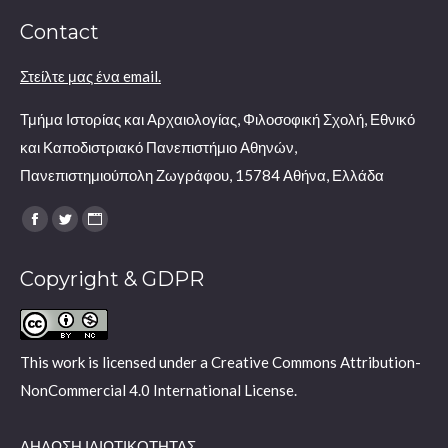
Contact
Στείλτε μας ένα email.
Τμήμα Ιστορίας και Αρχαιολογίας, Φιλοσοφική Σχολή, Εθνικό
και Καποδιστριακό Πανεπιστήμιο Αθηνών,
Πανεπιστημιούπολη Ζωγράφου, 15784 Αθήνα, Ελλάδα
Find us on:
Facebook
Twitter
Website
page
page
page
Copyright & GDPR
opens
opens
opens
in
in
in
new
new
new
window
window
window
This work is licensed under a
Creative Commons Attribution-
NonCommercial 4.0 International License
.
ΔΗΛΩΣΗ ΙΔΙΩΤΙΚΟΤΗΤΑΣ